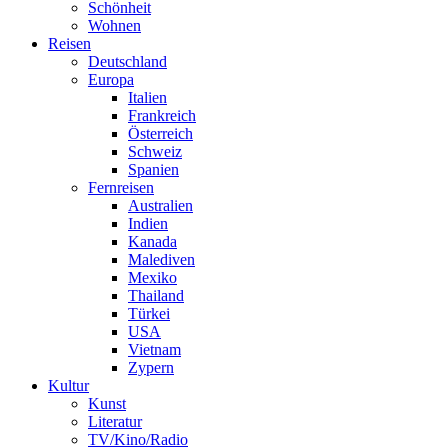
Schönheit
Wohnen
Reisen
Deutschland
Europa
Italien
Frankreich
Österreich
Schweiz
Spanien
Fernreisen
Australien
Indien
Kanada
Malediven
Mexiko
Thailand
Türkei
USA
Vietnam
Zypern
Kultur
Kunst
Literatur
TV/Kino/Radio