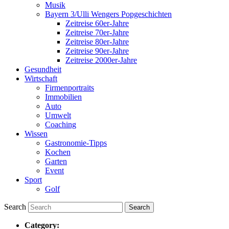
Musik
Bayern 3/Ulli Wengers Popgeschichten
Zeitreise 60er-Jahre
Zeitreise 70er-Jahre
Zeitreise 80er-Jahre
Zeitreise 90er-Jahre
Zeitreise 2000er-Jahre
Gesundheit
Wirtschaft
Firmenportraits
Immobilien
Auto
Umwelt
Coaching
Wissen
Gastronomie-Tipps
Kochen
Garten
Event
Sport
Golf
Search
Category: