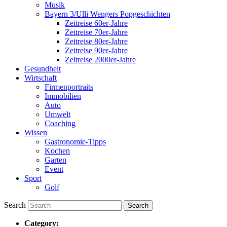
Musik
Bayern 3/Ulli Wengers Popgeschichten
Zeitreise 60er-Jahre
Zeitreise 70er-Jahre
Zeitreise 80er-Jahre
Zeitreise 90er-Jahre
Zeitreise 2000er-Jahre
Gesundheit
Wirtschaft
Firmenportraits
Immobilien
Auto
Umwelt
Coaching
Wissen
Gastronomie-Tipps
Kochen
Garten
Event
Sport
Golf
Search
Category: