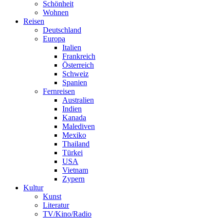
Schönheit
Wohnen
Reisen
Deutschland
Europa
Italien
Frankreich
Österreich
Schweiz
Spanien
Fernreisen
Australien
Indien
Kanada
Malediven
Mexiko
Thailand
Türkei
USA
Vietnam
Zypern
Kultur
Kunst
Literatur
TV/Kino/Radio