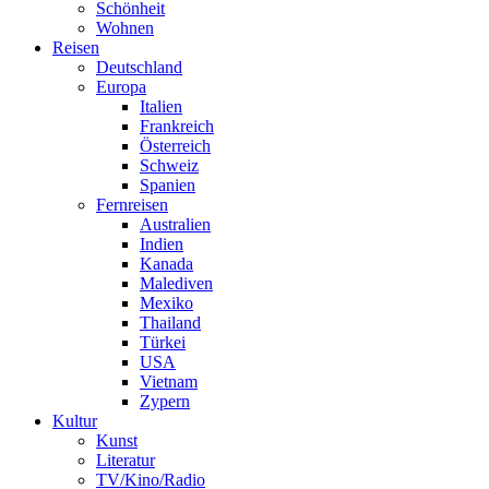
Schönheit
Wohnen
Reisen
Deutschland
Europa
Italien
Frankreich
Österreich
Schweiz
Spanien
Fernreisen
Australien
Indien
Kanada
Malediven
Mexiko
Thailand
Türkei
USA
Vietnam
Zypern
Kultur
Kunst
Literatur
TV/Kino/Radio