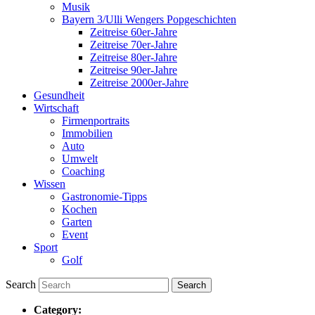
Musik
Bayern 3/Ulli Wengers Popgeschichten
Zeitreise 60er-Jahre
Zeitreise 70er-Jahre
Zeitreise 80er-Jahre
Zeitreise 90er-Jahre
Zeitreise 2000er-Jahre
Gesundheit
Wirtschaft
Firmenportraits
Immobilien
Auto
Umwelt
Coaching
Wissen
Gastronomie-Tipps
Kochen
Garten
Event
Sport
Golf
Search
Category: