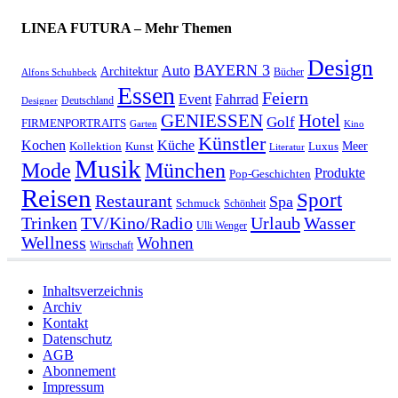
LINEA FUTURA – Mehr Themen
Design
BAYERN 3
Auto
Architektur
Bücher
Alfons Schuhbeck
Essen
Feiern
Fahrrad
Event
Deutschland
Designer
GENIESSEN
Hotel
Golf
FIRMENPORTRAITS
Garten
Kino
Künstler
Kochen
Küche
Meer
Kollektion
Kunst
Luxus
Literatur
Musik
München
Mode
Produkte
Pop-Geschichten
Reisen
Sport
Restaurant
Spa
Schmuck
Schönheit
Urlaub
Trinken
TV/Kino/Radio
Wasser
Ulli Wenger
Wellness
Wohnen
Wirtschaft
Inhaltsverzeichnis
Archiv
Kontakt
Datenschutz
AGB
Abonnement
Impressum