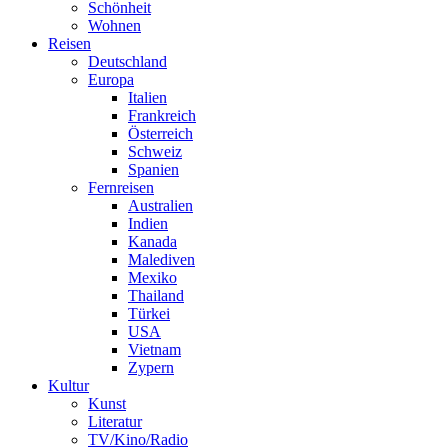
Schönheit
Wohnen
Reisen
Deutschland
Europa
Italien
Frankreich
Österreich
Schweiz
Spanien
Fernreisen
Australien
Indien
Kanada
Malediven
Mexiko
Thailand
Türkei
USA
Vietnam
Zypern
Kultur
Kunst
Literatur
TV/Kino/Radio