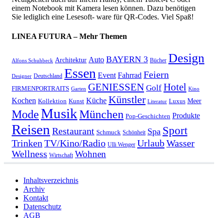
einem Notebook mit Kamera lesen können. Dazu benötigen
Sie lediglich eine Lesesoft- ware für QR-Codes. Viel Spaß!
LINEA FUTURA – Mehr Themen
Design
BAYERN 3
Auto
Architektur
Bücher
Alfons Schuhbeck
Essen
Feiern
Fahrrad
Event
Deutschland
Designer
GENIESSEN
Hotel
Golf
FIRMENPORTRAITS
Garten
Kino
Künstler
Kochen
Küche
Meer
Kollektion
Kunst
Luxus
Literatur
Musik
München
Mode
Produkte
Pop-Geschichten
Reisen
Sport
Restaurant
Spa
Schmuck
Schönheit
Urlaub
Trinken
TV/Kino/Radio
Wasser
Ulli Wenger
Wellness
Wohnen
Wirtschaft
Inhaltsverzeichnis
Archiv
Kontakt
Datenschutz
AGB