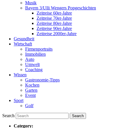
Musik
Bayern 3/Ulli Wengers Popgeschichten
Zeitreise 60er-Jahre
Zeitreise 70er-Jahre
Zeitreise 80er-Jahre
Zeitreise 90er-Jahre
Zeitreise 2000er-Jahre
Gesundheit
Wirtschaft
Firmenportraits
Immobilien
Auto
Umwelt
Coaching
Wissen
Gastronomie-Tipps
Kochen
Garten
Event
Sport
Golf
Search
Category: