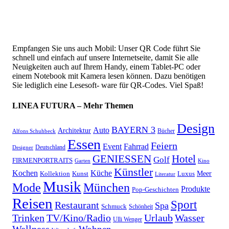
Empfangen Sie uns auch Mobil: Unser QR Code führt Sie
schnell und einfach auf unsere Internetseite, damit Sie alle
Neuigkeiten auch auf Ihrem Handy, einem Tablet-PC oder
einem Notebook mit Kamera lesen können. Dazu benötigen
Sie lediglich eine Lesesoft- ware für QR-Codes. Viel Spaß!
LINEA FUTURA – Mehr Themen
Design
BAYERN 3
Auto
Architektur
Bücher
Alfons Schuhbeck
Essen
Feiern
Fahrrad
Event
Deutschland
Designer
GENIESSEN
Hotel
Golf
FIRMENPORTRAITS
Garten
Kino
Künstler
Kochen
Küche
Meer
Kollektion
Kunst
Luxus
Literatur
Musik
München
Mode
Produkte
Pop-Geschichten
Reisen
Sport
Restaurant
Spa
Schmuck
Schönheit
Urlaub
Trinken
TV/Kino/Radio
Wasser
Ulli Wenger