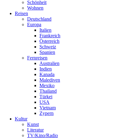
Schönheit
Wohnen
Reisen
Deutschland
Europa
Italien
Frankreich
Österreich
Schweiz
Spanien
Fernreisen
Australien
Indien
Kanada
Malediven
Mexiko
Thailand
Türkei
USA
Vietnam
Zypern
Kultur
Kunst
Literatur
TV/Kino/Radio