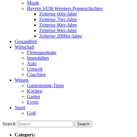
Musik
Bayern 3/Ulli Wengers Popgeschichten
Zeitreise 60er-Jahre
Zeitreise 70er-Jahre
Zeitreise 80er-Jahre
Zeitreise 90er-Jahre
Zeitreise 2000er-Jahre
Gesundheit
Wirtschaft
Firmenportraits
Immobilien
Auto
Umwelt
Coaching
Wissen
Gastronomie-Tipps
Kochen
Garten
Event
Sport
Golf
Search
Category: