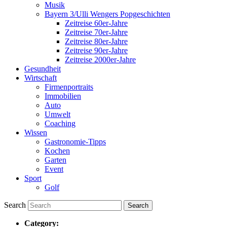
Musik
Bayern 3/Ulli Wengers Popgeschichten
Zeitreise 60er-Jahre
Zeitreise 70er-Jahre
Zeitreise 80er-Jahre
Zeitreise 90er-Jahre
Zeitreise 2000er-Jahre
Gesundheit
Wirtschaft
Firmenportraits
Immobilien
Auto
Umwelt
Coaching
Wissen
Gastronomie-Tipps
Kochen
Garten
Event
Sport
Golf
Search
Category: