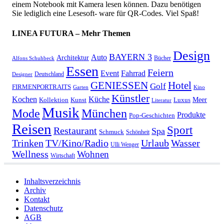
einem Notebook mit Kamera lesen können. Dazu benötigen
Sie lediglich eine Lesesoft- ware für QR-Codes. Viel Spaß!
LINEA FUTURA – Mehr Themen
Design
BAYERN 3
Auto
Architektur
Bücher
Alfons Schuhbeck
Essen
Feiern
Fahrrad
Event
Deutschland
Designer
GENIESSEN
Hotel
Golf
FIRMENPORTRAITS
Garten
Kino
Künstler
Kochen
Küche
Meer
Kollektion
Kunst
Luxus
Literatur
Musik
München
Mode
Produkte
Pop-Geschichten
Reisen
Sport
Restaurant
Spa
Schmuck
Schönheit
Urlaub
Trinken
TV/Kino/Radio
Wasser
Ulli Wenger
Wellness
Wohnen
Wirtschaft
Inhaltsverzeichnis
Archiv
Kontakt
Datenschutz
AGB