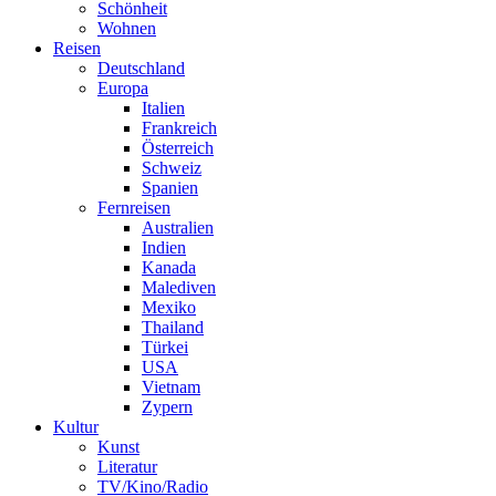
Schönheit
Wohnen
Reisen
Deutschland
Europa
Italien
Frankreich
Österreich
Schweiz
Spanien
Fernreisen
Australien
Indien
Kanada
Malediven
Mexiko
Thailand
Türkei
USA
Vietnam
Zypern
Kultur
Kunst
Literatur
TV/Kino/Radio