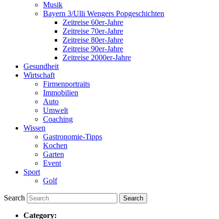
Musik
Bayern 3/Ulli Wengers Popgeschichten
Zeitreise 60er-Jahre
Zeitreise 70er-Jahre
Zeitreise 80er-Jahre
Zeitreise 90er-Jahre
Zeitreise 2000er-Jahre
Gesundheit
Wirtschaft
Firmenportraits
Immobilien
Auto
Umwelt
Coaching
Wissen
Gastronomie-Tipps
Kochen
Garten
Event
Sport
Golf
Search
Category: