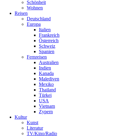
Schönheit
Wohnen
Reisen
Deutschland
Europa
Italien
Frankreich
Österreich
Schweiz
Spanien
Fernreisen
Australien
Indien
Kanada
Malediven
Mexiko
Thailand
Türkei
USA
Vietnam
Zypern
Kultur
Kunst
Literatur
TV/Kino/Radio