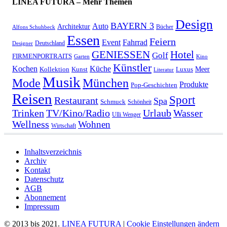
LINEA FUTURA – Mehr Themen
Design
BAYERN 3
Auto
Architektur
Bücher
Alfons Schuhbeck
Essen
Feiern
Fahrrad
Event
Deutschland
Designer
GENIESSEN
Hotel
Golf
FIRMENPORTRAITS
Garten
Kino
Künstler
Kochen
Küche
Meer
Kollektion
Kunst
Luxus
Literatur
Musik
München
Mode
Produkte
Pop-Geschichten
Reisen
Sport
Restaurant
Spa
Schmuck
Schönheit
Urlaub
Trinken
TV/Kino/Radio
Wasser
Ulli Wenger
Wellness
Wohnen
Wirtschaft
Inhaltsverzeichnis
Archiv
Kontakt
Datenschutz
AGB
Abonnement
Impressum
© 2013 bis 2021.
LINEA FUTURA
|
Cookie Einstellungen ändern