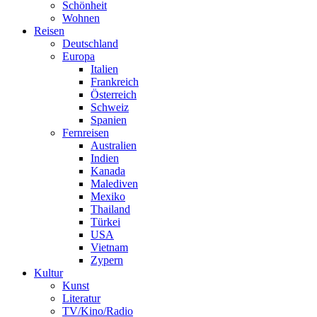
Schönheit
Wohnen
Reisen
Deutschland
Europa
Italien
Frankreich
Österreich
Schweiz
Spanien
Fernreisen
Australien
Indien
Kanada
Malediven
Mexiko
Thailand
Türkei
USA
Vietnam
Zypern
Kultur
Kunst
Literatur
TV/Kino/Radio