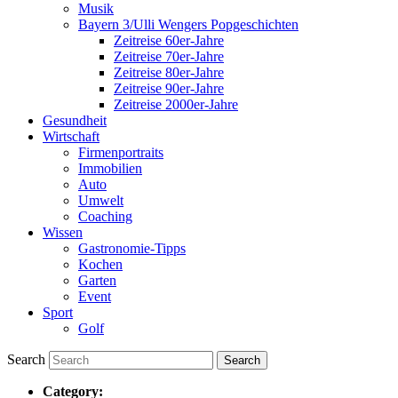
Musik
Bayern 3/Ulli Wengers Popgeschichten
Zeitreise 60er-Jahre
Zeitreise 70er-Jahre
Zeitreise 80er-Jahre
Zeitreise 90er-Jahre
Zeitreise 2000er-Jahre
Gesundheit
Wirtschaft
Firmenportraits
Immobilien
Auto
Umwelt
Coaching
Wissen
Gastronomie-Tipps
Kochen
Garten
Event
Sport
Golf
Search
Category: