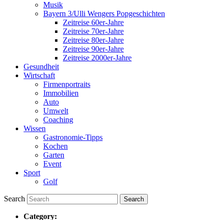
Musik
Bayern 3/Ulli Wengers Popgeschichten
Zeitreise 60er-Jahre
Zeitreise 70er-Jahre
Zeitreise 80er-Jahre
Zeitreise 90er-Jahre
Zeitreise 2000er-Jahre
Gesundheit
Wirtschaft
Firmenportraits
Immobilien
Auto
Umwelt
Coaching
Wissen
Gastronomie-Tipps
Kochen
Garten
Event
Sport
Golf
Search
Category: