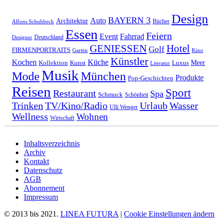
Design
BAYERN 3
Auto
Architektur
Bücher
Alfons Schuhbeck
Essen
Feiern
Fahrrad
Event
Deutschland
Designer
GENIESSEN
Hotel
Golf
FIRMENPORTRAITS
Garten
Kino
Künstler
Kochen
Küche
Meer
Kollektion
Kunst
Luxus
Literatur
Musik
München
Mode
Produkte
Pop-Geschichten
Reisen
Sport
Restaurant
Spa
Schmuck
Schönheit
Urlaub
Trinken
TV/Kino/Radio
Wasser
Ulli Wenger
Wellness
Wohnen
Wirtschaft
Inhaltsverzeichnis
Archiv
Kontakt
Datenschutz
AGB
Abonnement
Impressum
© 2013 bis 2021.
LINEA FUTURA
|
Cookie Einstellungen ändern