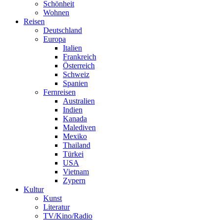
Schönheit
Wohnen
Reisen
Deutschland
Europa
Italien
Frankreich
Österreich
Schweiz
Spanien
Fernreisen
Australien
Indien
Kanada
Malediven
Mexiko
Thailand
Türkei
USA
Vietnam
Zypern
Kultur
Kunst
Literatur
TV/Kino/Radio