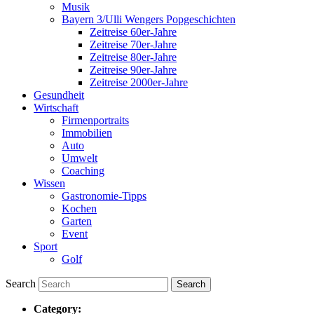
Musik
Bayern 3/Ulli Wengers Popgeschichten
Zeitreise 60er-Jahre
Zeitreise 70er-Jahre
Zeitreise 80er-Jahre
Zeitreise 90er-Jahre
Zeitreise 2000er-Jahre
Gesundheit
Wirtschaft
Firmenportraits
Immobilien
Auto
Umwelt
Coaching
Wissen
Gastronomie-Tipps
Kochen
Garten
Event
Sport
Golf
Search
Category: