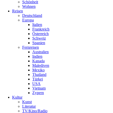
Schönheit
Wohnen
Reisen
Deutschland
Europa
Italien
Frankreich
Österreich
Schweiz
Spanien
Fernreisen
Australien
Indien
Kanada
Malediven
Mexiko
Thailand
Türkei
USA
Vietnam
Zypern
Kultur
Kunst
Literatur
TV/Kino/Radio