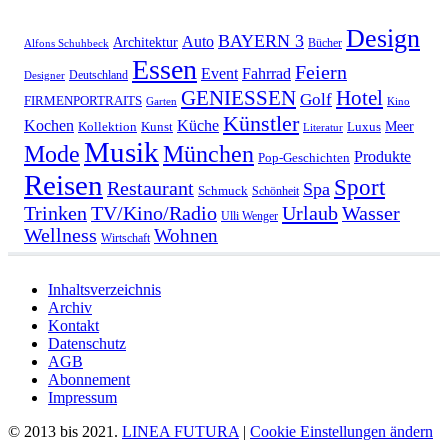
Design
BAYERN 3
Auto
Architektur
Bücher
Alfons Schuhbeck
Essen
Feiern
Fahrrad
Event
Deutschland
Designer
GENIESSEN
Hotel
Golf
FIRMENPORTRAITS
Garten
Kino
Künstler
Kochen
Küche
Meer
Kollektion
Kunst
Luxus
Literatur
Musik
München
Mode
Produkte
Pop-Geschichten
Reisen
Sport
Restaurant
Spa
Schmuck
Schönheit
Urlaub
Trinken
TV/Kino/Radio
Wasser
Ulli Wenger
Wellness
Wohnen
Wirtschaft
Inhaltsverzeichnis
Archiv
Kontakt
Datenschutz
AGB
Abonnement
Impressum
© 2013 bis 2021.
LINEA FUTURA
|
Cookie Einstellungen ändern