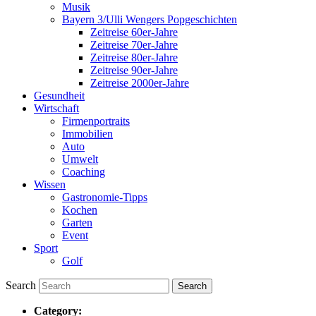
Musik
Bayern 3/Ulli Wengers Popgeschichten
Zeitreise 60er-Jahre
Zeitreise 70er-Jahre
Zeitreise 80er-Jahre
Zeitreise 90er-Jahre
Zeitreise 2000er-Jahre
Gesundheit
Wirtschaft
Firmenportraits
Immobilien
Auto
Umwelt
Coaching
Wissen
Gastronomie-Tipps
Kochen
Garten
Event
Sport
Golf
Search
Category: