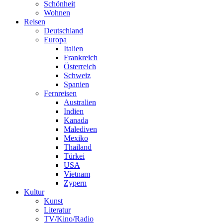
Schönheit
Wohnen
Reisen
Deutschland
Europa
Italien
Frankreich
Österreich
Schweiz
Spanien
Fernreisen
Australien
Indien
Kanada
Malediven
Mexiko
Thailand
Türkei
USA
Vietnam
Zypern
Kultur
Kunst
Literatur
TV/Kino/Radio