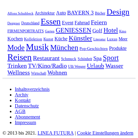
Design
BAYERN 3
Auto
Architektur
Bücher
Alfons Schuhbeck
Essen
Feiern
Fahrrad
Event
Deutschland
Designer
GENIESSEN
Hotel
Golf
FIRMENPORTRAITS
Garten
Kino
Künstler
Kochen
Küche
Meer
Kollektion
Kunst
Luxus
Literatur
Musik
München
Mode
Produkte
Pop-Geschichten
Reisen
Sport
Restaurant
Spa
Schmuck
Schönheit
Urlaub
Trinken
TV/Kino/Radio
Wasser
Ulli Wenger
Wellness
Wohnen
Wirtschaft
Inhaltsverzeichnis
Archiv
Kontakt
Datenschutz
AGB
Abonnement
Impressum
© 2013 bis 2021.
LINEA FUTURA
|
Cookie Einstellungen ändern