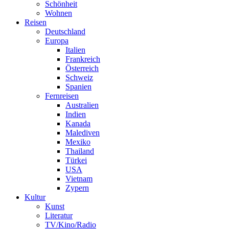
Schönheit
Wohnen
Reisen
Deutschland
Europa
Italien
Frankreich
Österreich
Schweiz
Spanien
Fernreisen
Australien
Indien
Kanada
Malediven
Mexiko
Thailand
Türkei
USA
Vietnam
Zypern
Kultur
Kunst
Literatur
TV/Kino/Radio