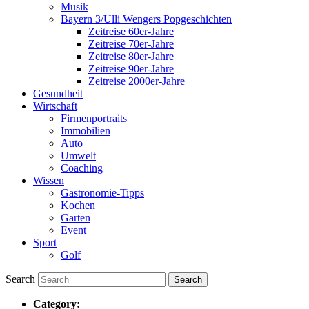
Musik
Bayern 3/Ulli Wengers Popgeschichten
Zeitreise 60er-Jahre
Zeitreise 70er-Jahre
Zeitreise 80er-Jahre
Zeitreise 90er-Jahre
Zeitreise 2000er-Jahre
Gesundheit
Wirtschaft
Firmenportraits
Immobilien
Auto
Umwelt
Coaching
Wissen
Gastronomie-Tipps
Kochen
Garten
Event
Sport
Golf
Search
Category: