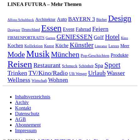
LINEA FUTURA – Mehr Themen
Design
BAYERN 3
Auto
Architektur
Bücher
Alfons Schuhbeck
Essen
Feiern
Fahrrad
Event
Deutschland
Designer
GENIESSEN
Hotel
Golf
FIRMENPORTRAITS
Garten
Kino
Künstler
Kochen
Küche
Meer
Kollektion
Kunst
Luxus
Literatur
Musik
München
Mode
Produkte
Pop-Geschichten
Reisen
Sport
Restaurant
Spa
Schmuck
Schönheit
Urlaub
Trinken
TV/Kino/Radio
Wasser
Ulli Wenger
Wellness
Wohnen
Wirtschaft
Inhaltsverzeichnis
Archiv
Kontakt
Datenschutz
AGB
Abonnement
Impressum