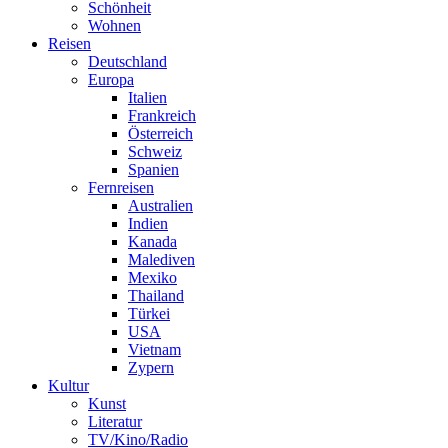
Schönheit
Wohnen
Reisen
Deutschland
Europa
Italien
Frankreich
Österreich
Schweiz
Spanien
Fernreisen
Australien
Indien
Kanada
Malediven
Mexiko
Thailand
Türkei
USA
Vietnam
Zypern
Kultur
Kunst
Literatur
TV/Kino/Radio