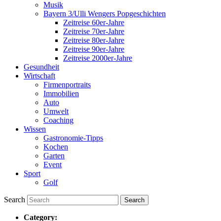
Musik
Bayern 3/Ulli Wengers Popgeschichten
Zeitreise 60er-Jahre
Zeitreise 70er-Jahre
Zeitreise 80er-Jahre
Zeitreise 90er-Jahre
Zeitreise 2000er-Jahre
Gesundheit
Wirtschaft
Firmenportraits
Immobilien
Auto
Umwelt
Coaching
Wissen
Gastronomie-Tipps
Kochen
Garten
Event
Sport
Golf
Search
Category: