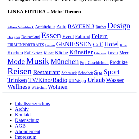
LINEA FUTURA – Mehr Themen
Design
BAYERN 3
Auto
Architektur
Bücher
Alfons Schuhbeck
Essen
Feiern
Fahrrad
Event
Deutschland
Designer
GENIESSEN
Hotel
Golf
FIRMENPORTRAITS
Garten
Kino
Künstler
Kochen
Küche
Meer
Kollektion
Kunst
Luxus
Literatur
Musik
München
Mode
Produkte
Pop-Geschichten
Reisen
Sport
Restaurant
Spa
Schmuck
Schönheit
Urlaub
Trinken
TV/Kino/Radio
Wasser
Ulli Wenger
Wellness
Wohnen
Wirtschaft
Inhaltsverzeichnis
Archiv
Kontakt
Datenschutz
AGB
Abonnement
Impressum