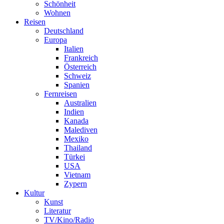
Schönheit
Wohnen
Reisen
Deutschland
Europa
Italien
Frankreich
Österreich
Schweiz
Spanien
Fernreisen
Australien
Indien
Kanada
Malediven
Mexiko
Thailand
Türkei
USA
Vietnam
Zypern
Kultur
Kunst
Literatur
TV/Kino/Radio