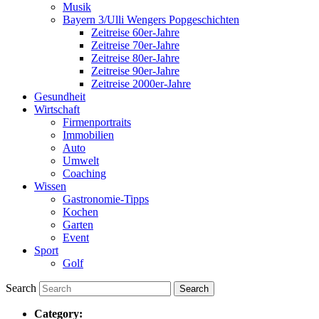
Musik
Bayern 3/Ulli Wengers Popgeschichten
Zeitreise 60er-Jahre
Zeitreise 70er-Jahre
Zeitreise 80er-Jahre
Zeitreise 90er-Jahre
Zeitreise 2000er-Jahre
Gesundheit
Wirtschaft
Firmenportraits
Immobilien
Auto
Umwelt
Coaching
Wissen
Gastronomie-Tipps
Kochen
Garten
Event
Sport
Golf
Search
Category: