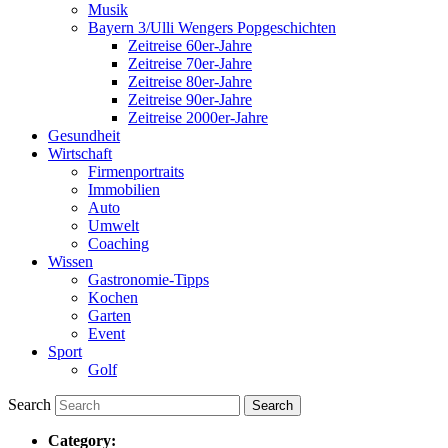
Musik
Bayern 3/Ulli Wengers Popgeschichten
Zeitreise 60er-Jahre
Zeitreise 70er-Jahre
Zeitreise 80er-Jahre
Zeitreise 90er-Jahre
Zeitreise 2000er-Jahre
Gesundheit
Wirtschaft
Firmenportraits
Immobilien
Auto
Umwelt
Coaching
Wissen
Gastronomie-Tipps
Kochen
Garten
Event
Sport
Golf
Search
Category: