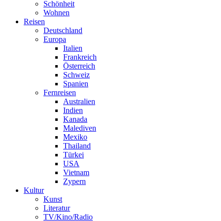
Schönheit
Wohnen
Reisen
Deutschland
Europa
Italien
Frankreich
Österreich
Schweiz
Spanien
Fernreisen
Australien
Indien
Kanada
Malediven
Mexiko
Thailand
Türkei
USA
Vietnam
Zypern
Kultur
Kunst
Literatur
TV/Kino/Radio