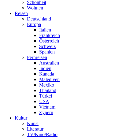
Schönheit
Wohnen
Reisen
Deutschland
Europa
Italien
Frankreich
Österreich
Schweiz
Spanien
Fernreisen
Australien
Indien
Kanada
Malediven
Mexiko
Thailand
Türkei
USA
Vietnam
Zypern
Kultur
Kunst
Literatur
TV/Kino/Radio