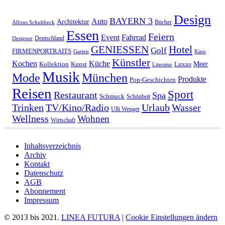
Design
BAYERN 3
Auto
Architektur
Bücher
Alfons Schuhbeck
Essen
Feiern
Fahrrad
Event
Deutschland
Designer
GENIESSEN
Hotel
Golf
FIRMENPORTRAITS
Garten
Kino
Künstler
Kochen
Küche
Meer
Kollektion
Kunst
Luxus
Literatur
Musik
München
Mode
Produkte
Pop-Geschichten
Reisen
Sport
Restaurant
Spa
Schmuck
Schönheit
Urlaub
Trinken
TV/Kino/Radio
Wasser
Ulli Wenger
Wellness
Wohnen
Wirtschaft
Inhaltsverzeichnis
Archiv
Kontakt
Datenschutz
AGB
Abonnement
Impressum
© 2013 bis 2021.
LINEA FUTURA
|
Cookie Einstellungen ändern