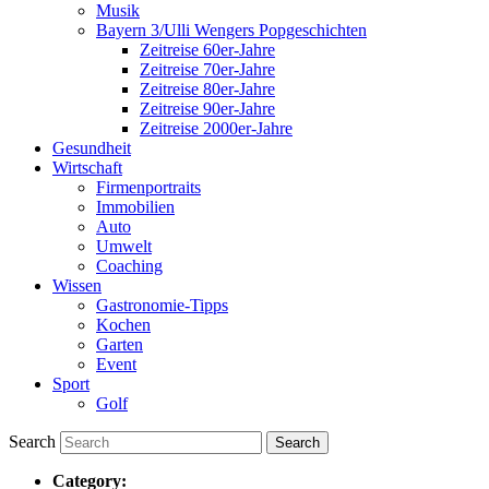
Musik
Bayern 3/Ulli Wengers Popgeschichten
Zeitreise 60er-Jahre
Zeitreise 70er-Jahre
Zeitreise 80er-Jahre
Zeitreise 90er-Jahre
Zeitreise 2000er-Jahre
Gesundheit
Wirtschaft
Firmenportraits
Immobilien
Auto
Umwelt
Coaching
Wissen
Gastronomie-Tipps
Kochen
Garten
Event
Sport
Golf
Search
Category: