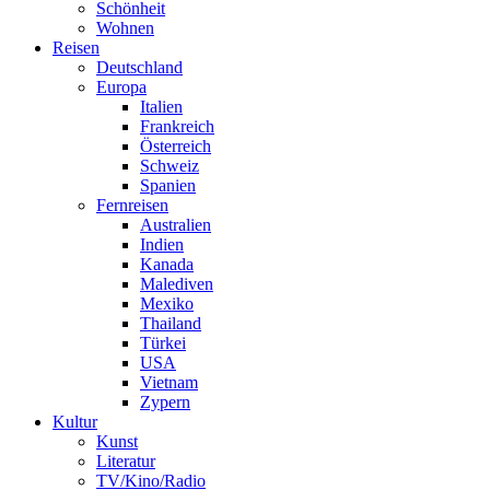
Schönheit
Wohnen
Reisen
Deutschland
Europa
Italien
Frankreich
Österreich
Schweiz
Spanien
Fernreisen
Australien
Indien
Kanada
Malediven
Mexiko
Thailand
Türkei
USA
Vietnam
Zypern
Kultur
Kunst
Literatur
TV/Kino/Radio