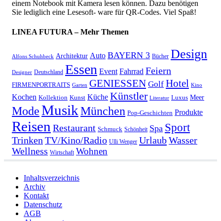
einem Notebook mit Kamera lesen können. Dazu benötigen
Sie lediglich eine Lesesoft- ware für QR-Codes. Viel Spaß!
LINEA FUTURA – Mehr Themen
Design
BAYERN 3
Auto
Architektur
Bücher
Alfons Schuhbeck
Essen
Feiern
Fahrrad
Event
Deutschland
Designer
GENIESSEN
Hotel
Golf
FIRMENPORTRAITS
Garten
Kino
Künstler
Kochen
Küche
Meer
Kollektion
Kunst
Luxus
Literatur
Musik
München
Mode
Produkte
Pop-Geschichten
Reisen
Sport
Restaurant
Spa
Schmuck
Schönheit
Urlaub
Trinken
TV/Kino/Radio
Wasser
Ulli Wenger
Wellness
Wohnen
Wirtschaft
Inhaltsverzeichnis
Archiv
Kontakt
Datenschutz
AGB