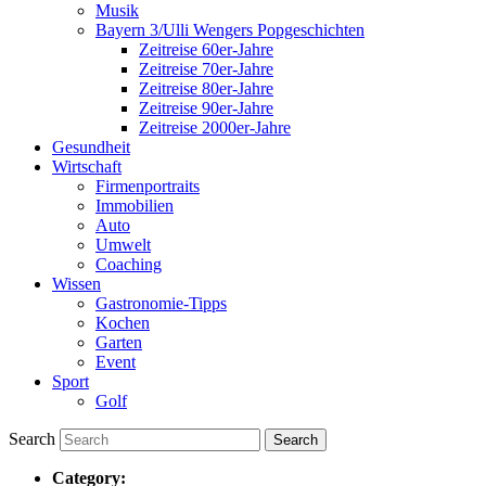
Musik
Bayern 3/Ulli Wengers Popgeschichten
Zeitreise 60er-Jahre
Zeitreise 70er-Jahre
Zeitreise 80er-Jahre
Zeitreise 90er-Jahre
Zeitreise 2000er-Jahre
Gesundheit
Wirtschaft
Firmenportraits
Immobilien
Auto
Umwelt
Coaching
Wissen
Gastronomie-Tipps
Kochen
Garten
Event
Sport
Golf
Search
Category: