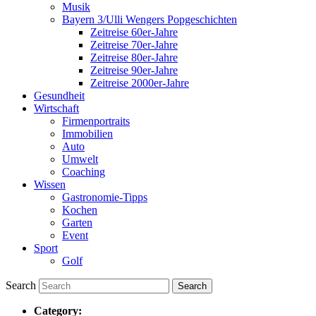
Musik
Bayern 3/Ulli Wengers Popgeschichten
Zeitreise 60er-Jahre
Zeitreise 70er-Jahre
Zeitreise 80er-Jahre
Zeitreise 90er-Jahre
Zeitreise 2000er-Jahre
Gesundheit
Wirtschaft
Firmenportraits
Immobilien
Auto
Umwelt
Coaching
Wissen
Gastronomie-Tipps
Kochen
Garten
Event
Sport
Golf
Search
Category: