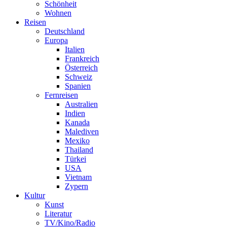
Schönheit
Wohnen
Reisen
Deutschland
Europa
Italien
Frankreich
Österreich
Schweiz
Spanien
Fernreisen
Australien
Indien
Kanada
Malediven
Mexiko
Thailand
Türkei
USA
Vietnam
Zypern
Kultur
Kunst
Literatur
TV/Kino/Radio