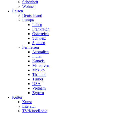
Schönheit
Wohnen
Reisen
Deutschland
Europa
Italien
Frankreich
Österreich
Schweiz
Spanien
Fernreisen
Australien
Indien
Kanada
Malediven
Mexiko
Thailand
Türkei
USA
Vietnam
Zypern
Kultur
Kunst
Literatur
TV/Kino/Radio