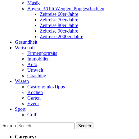
Musik
Bayern 3/Ulli Wengers Popgeschichten
Zeitreise 60er-Jahre
Zeitreise 70er-Jahre
Zeitreise 80er-Jahre
Zeitreise 90er-Jahre
Zeitreise 2000er-Jahre
Gesundheit
Wirtschaft
Firmenportraits
Immobilien
Auto
Umwelt
Coaching
Wissen
Gastronomie-Tipps
Kochen
Garten
Event
Sport
Golf
Search
Category: