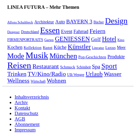
LINEA FUTURA – Mehr Themen
Design
BAYERN 3
Auto
Architektur
Bücher
Alfons Schuhbeck
Essen
Feiern
Fahrrad
Event
Deutschland
Designer
GENIESSEN
Hotel
Golf
FIRMENPORTRAITS
Garten
Kino
Künstler
Kochen
Küche
Meer
Kollektion
Kunst
Luxus
Literatur
Musik
München
Mode
Produkte
Pop-Geschichten
Reisen
Sport
Restaurant
Spa
Schmuck
Schönheit
Urlaub
Trinken
TV/Kino/Radio
Wasser
Ulli Wenger
Wellness
Wohnen
Wirtschaft
Inhaltsverzeichnis
Archiv
Kontakt
Datenschutz
AGB
Abonnement
Impressum