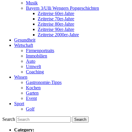
Musik
Bayern 3/Ulli Wengers Popgeschichten
Zeitreise 60er-Jahre
Zeitreise 70er-Jahre
Zeitreise 80er-Jahre
Zeitreise 90er-Jahre
Zeitreise 2000er-Jahre
Gesundheit
Wirtschaft
Firmenportraits
Immobilien
Auto
Umwelt
Coaching
Wissen
Gastronomie-Tipps
Kochen
Garten
Event
Sport
Golf
Search
Category: