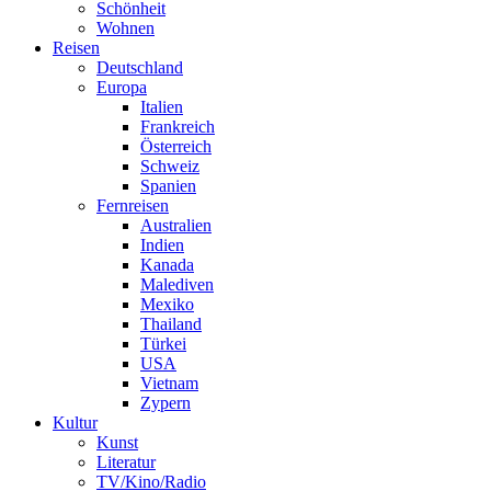
Schönheit
Wohnen
Reisen
Deutschland
Europa
Italien
Frankreich
Österreich
Schweiz
Spanien
Fernreisen
Australien
Indien
Kanada
Malediven
Mexiko
Thailand
Türkei
USA
Vietnam
Zypern
Kultur
Kunst
Literatur
TV/Kino/Radio