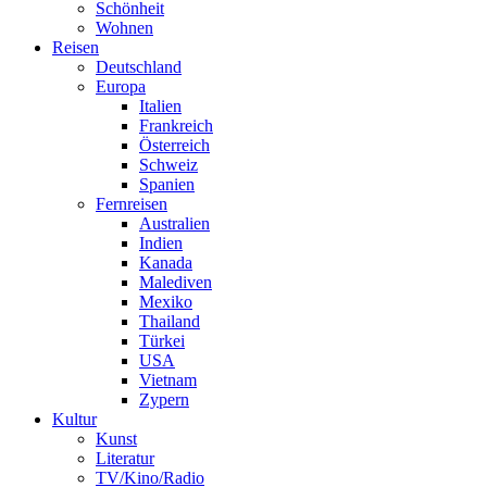
Schönheit
Wohnen
Reisen
Deutschland
Europa
Italien
Frankreich
Österreich
Schweiz
Spanien
Fernreisen
Australien
Indien
Kanada
Malediven
Mexiko
Thailand
Türkei
USA
Vietnam
Zypern
Kultur
Kunst
Literatur
TV/Kino/Radio