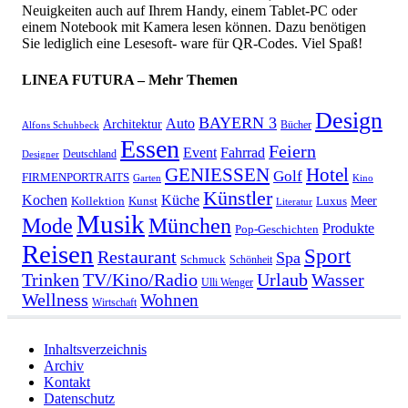
Neuigkeiten auch auf Ihrem Handy, einem Tablet-PC oder
einem Notebook mit Kamera lesen können. Dazu benötigen
Sie lediglich eine Lesesoft- ware für QR-Codes. Viel Spaß!
LINEA FUTURA – Mehr Themen
Design
BAYERN 3
Auto
Architektur
Bücher
Alfons Schuhbeck
Essen
Feiern
Fahrrad
Event
Deutschland
Designer
GENIESSEN
Hotel
Golf
FIRMENPORTRAITS
Garten
Kino
Künstler
Kochen
Küche
Meer
Kollektion
Kunst
Luxus
Literatur
Musik
München
Mode
Produkte
Pop-Geschichten
Reisen
Sport
Restaurant
Spa
Schmuck
Schönheit
Urlaub
Trinken
TV/Kino/Radio
Wasser
Ulli Wenger
Wellness
Wohnen
Wirtschaft
Inhaltsverzeichnis
Archiv
Kontakt
Datenschutz