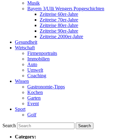
Musik
Bayern 3/Ulli Wengers Popgeschichten
Zeitreise 60er-Jahre
Zeitreise 70er-Jahre
Zeitreise 80er-Jahre
Zeitreise 90er-Jahre
Zeitreise 2000er-Jahre
Gesundheit
Wirtschaft
Firmenportraits
Immobilien
Auto
Umwelt
Coaching
Wissen
Gastronomie-Tipps
Kochen
Garten
Event
Sport
Golf
Search
Category: