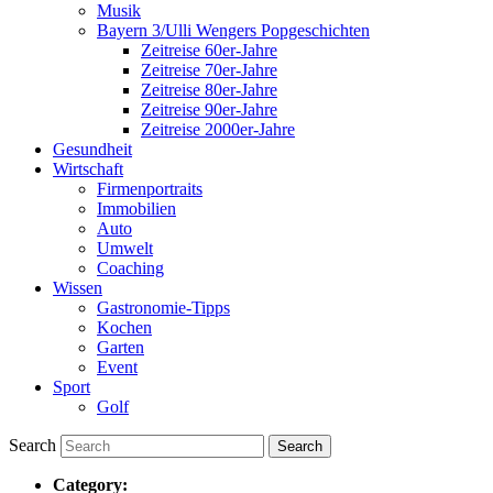
Musik
Bayern 3/Ulli Wengers Popgeschichten
Zeitreise 60er-Jahre
Zeitreise 70er-Jahre
Zeitreise 80er-Jahre
Zeitreise 90er-Jahre
Zeitreise 2000er-Jahre
Gesundheit
Wirtschaft
Firmenportraits
Immobilien
Auto
Umwelt
Coaching
Wissen
Gastronomie-Tipps
Kochen
Garten
Event
Sport
Golf
Search
Category: