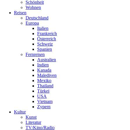
Schönheit
Wohnen
Reisen
Deutschland
Europa
Italien
Frankreich
Österreich
Schweiz
Spanien
Fernreisen
Australien
Indien
Kanada
Malediven
Mexiko
Thailand
Türkei
USA
Vietnam
Zypern
Kultur
Kunst
Literatur
TV/Kino/Radio