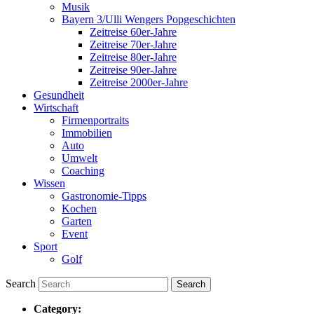
Musik
Bayern 3/Ulli Wengers Popgeschichten
Zeitreise 60er-Jahre
Zeitreise 70er-Jahre
Zeitreise 80er-Jahre
Zeitreise 90er-Jahre
Zeitreise 2000er-Jahre
Gesundheit
Wirtschaft
Firmenportraits
Immobilien
Auto
Umwelt
Coaching
Wissen
Gastronomie-Tipps
Kochen
Garten
Event
Sport
Golf
Search
Category: