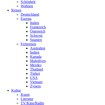
Schönheit
Wohnen
Reisen
Deutschland
Europa
Italien
Frankreich
Österreich
Schweiz
Spanien
Fernreisen
Australien
Indien
Kanada
Malediven
Mexiko
Thailand
Türkei
USA
Vietnam
Zypern
Kultur
Kunst
Literatur
TV/Kino/Radio