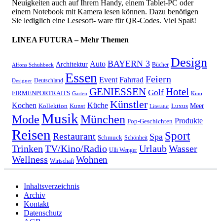
Neuigkeiten auch auf Ihrem Handy, einem Tablet-PC oder
einem Notebook mit Kamera lesen können. Dazu benötigen
Sie lediglich eine Lesesoft- ware für QR-Codes. Viel Spaß!
LINEA FUTURA – Mehr Themen
Design
BAYERN 3
Auto
Architektur
Bücher
Alfons Schuhbeck
Essen
Feiern
Fahrrad
Event
Deutschland
Designer
GENIESSEN
Hotel
Golf
FIRMENPORTRAITS
Garten
Kino
Künstler
Kochen
Küche
Meer
Kollektion
Kunst
Luxus
Literatur
Musik
München
Mode
Produkte
Pop-Geschichten
Reisen
Sport
Restaurant
Spa
Schmuck
Schönheit
Urlaub
Trinken
TV/Kino/Radio
Wasser
Ulli Wenger
Wellness
Wohnen
Wirtschaft
Inhaltsverzeichnis
Archiv
Kontakt
Datenschutz