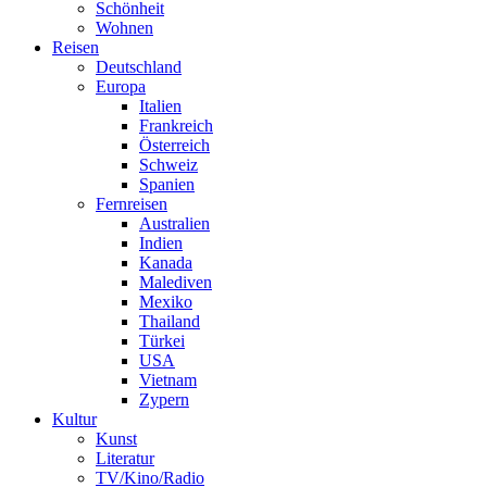
Schönheit
Wohnen
Reisen
Deutschland
Europa
Italien
Frankreich
Österreich
Schweiz
Spanien
Fernreisen
Australien
Indien
Kanada
Malediven
Mexiko
Thailand
Türkei
USA
Vietnam
Zypern
Kultur
Kunst
Literatur
TV/Kino/Radio