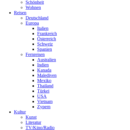
Schönheit
Wohnen
Reisen
Deutschland
Europa
Italien
Frankreich
Österreich
Schweiz
Spanien
Fernreisen
Australien
Indien
Kanada
Malediven
Mexiko
Thailand
Türkei
USA
Vietnam
Zypern
Kultur
Kunst
Literatur
TV/Kino/Radio