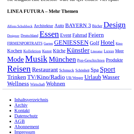
LINEA FUTURA – Mehr Themen
Design
BAYERN 3
Auto
Architektur
Bücher
Alfons Schuhbeck
Essen
Feiern
Fahrrad
Event
Deutschland
Designer
GENIESSEN
Hotel
Golf
FIRMENPORTRAITS
Garten
Kino
Künstler
Kochen
Küche
Meer
Kollektion
Kunst
Luxus
Literatur
Musik
München
Mode
Produkte
Pop-Geschichten
Reisen
Sport
Restaurant
Spa
Schmuck
Schönheit
Urlaub
Trinken
TV/Kino/Radio
Wasser
Ulli Wenger
Wellness
Wohnen
Wirtschaft
Inhaltsverzeichnis
Archiv
Kontakt
Datenschutz
AGB
Abonnement
Impressum