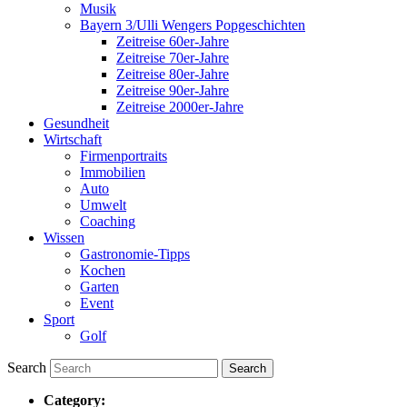
Musik
Bayern 3/Ulli Wengers Popgeschichten
Zeitreise 60er-Jahre
Zeitreise 70er-Jahre
Zeitreise 80er-Jahre
Zeitreise 90er-Jahre
Zeitreise 2000er-Jahre
Gesundheit
Wirtschaft
Firmenportraits
Immobilien
Auto
Umwelt
Coaching
Wissen
Gastronomie-Tipps
Kochen
Garten
Event
Sport
Golf
Search
Category: