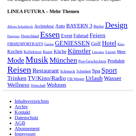
LINEA FUTURA – Mehr Themen
Design
BAYERN 3
Auto
Architektur
Bücher
Alfons Schuhbeck
Essen
Feiern
Fahrrad
Event
Deutschland
Designer
GENIESSEN
Hotel
Golf
FIRMENPORTRAITS
Garten
Kino
Künstler
Kochen
Küche
Meer
Kollektion
Kunst
Luxus
Literatur
Musik
München
Mode
Produkte
Pop-Geschichten
Reisen
Sport
Restaurant
Spa
Schmuck
Schönheit
Urlaub
Trinken
TV/Kino/Radio
Wasser
Ulli Wenger
Wellness
Wohnen
Wirtschaft
Inhaltsverzeichnis
Archiv
Kontakt
Datenschutz
AGB
Abonnement
Impressum