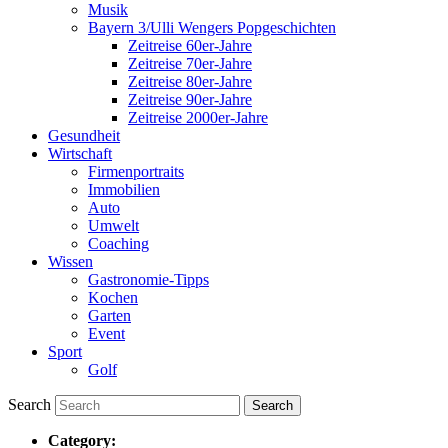
Musik
Bayern 3/Ulli Wengers Popgeschichten
Zeitreise 60er-Jahre
Zeitreise 70er-Jahre
Zeitreise 80er-Jahre
Zeitreise 90er-Jahre
Zeitreise 2000er-Jahre
Gesundheit
Wirtschaft
Firmenportraits
Immobilien
Auto
Umwelt
Coaching
Wissen
Gastronomie-Tipps
Kochen
Garten
Event
Sport
Golf
Search
Category: