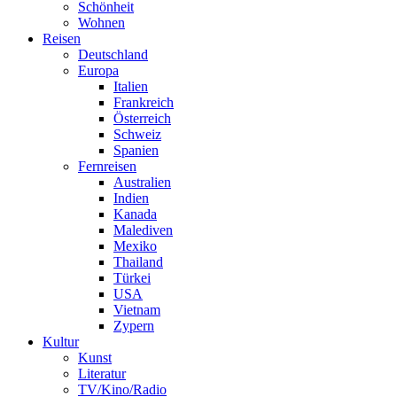
Schönheit
Wohnen
Reisen
Deutschland
Europa
Italien
Frankreich
Österreich
Schweiz
Spanien
Fernreisen
Australien
Indien
Kanada
Malediven
Mexiko
Thailand
Türkei
USA
Vietnam
Zypern
Kultur
Kunst
Literatur
TV/Kino/Radio