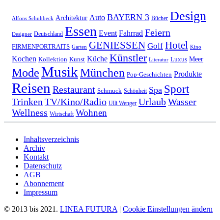
Design
BAYERN 3
Auto
Architektur
Bücher
Alfons Schuhbeck
Essen
Feiern
Fahrrad
Event
Deutschland
Designer
GENIESSEN
Hotel
Golf
FIRMENPORTRAITS
Garten
Kino
Künstler
Kochen
Küche
Meer
Kollektion
Kunst
Luxus
Literatur
Musik
München
Mode
Produkte
Pop-Geschichten
Reisen
Sport
Restaurant
Spa
Schmuck
Schönheit
Urlaub
Trinken
TV/Kino/Radio
Wasser
Ulli Wenger
Wellness
Wohnen
Wirtschaft
Inhaltsverzeichnis
Archiv
Kontakt
Datenschutz
AGB
Abonnement
Impressum
© 2013 bis 2021.
LINEA FUTURA
|
Cookie Einstellungen ändern