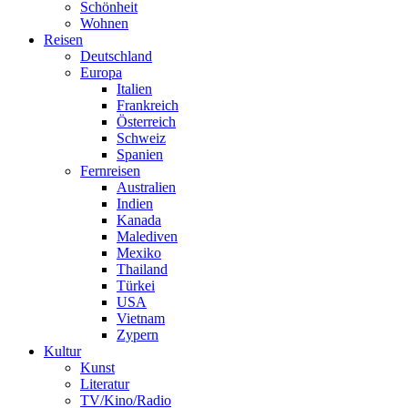
Schönheit
Wohnen
Reisen
Deutschland
Europa
Italien
Frankreich
Österreich
Schweiz
Spanien
Fernreisen
Australien
Indien
Kanada
Malediven
Mexiko
Thailand
Türkei
USA
Vietnam
Zypern
Kultur
Kunst
Literatur
TV/Kino/Radio