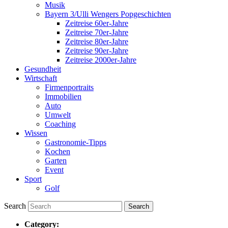
Musik
Bayern 3/Ulli Wengers Popgeschichten
Zeitreise 60er-Jahre
Zeitreise 70er-Jahre
Zeitreise 80er-Jahre
Zeitreise 90er-Jahre
Zeitreise 2000er-Jahre
Gesundheit
Wirtschaft
Firmenportraits
Immobilien
Auto
Umwelt
Coaching
Wissen
Gastronomie-Tipps
Kochen
Garten
Event
Sport
Golf
Search
Category: