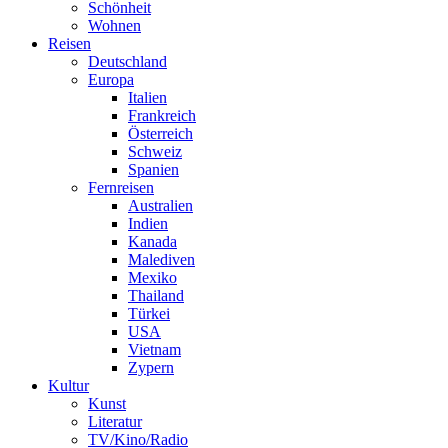
Schönheit
Wohnen
Reisen
Deutschland
Europa
Italien
Frankreich
Österreich
Schweiz
Spanien
Fernreisen
Australien
Indien
Kanada
Malediven
Mexiko
Thailand
Türkei
USA
Vietnam
Zypern
Kultur
Kunst
Literatur
TV/Kino/Radio