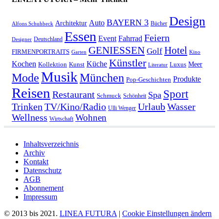
Design
BAYERN 3
Auto
Architektur
Bücher
Alfons Schuhbeck
Essen
Feiern
Fahrrad
Event
Deutschland
Designer
GENIESSEN
Hotel
Golf
FIRMENPORTRAITS
Garten
Kino
Künstler
Kochen
Küche
Meer
Kollektion
Kunst
Luxus
Literatur
Musik
München
Mode
Produkte
Pop-Geschichten
Reisen
Sport
Restaurant
Spa
Schmuck
Schönheit
Urlaub
Trinken
TV/Kino/Radio
Wasser
Ulli Wenger
Wellness
Wohnen
Wirtschaft
Inhaltsverzeichnis
Archiv
Kontakt
Datenschutz
AGB
Abonnement
Impressum
© 2013 bis 2021.
LINEA FUTURA
|
Cookie Einstellungen ändern