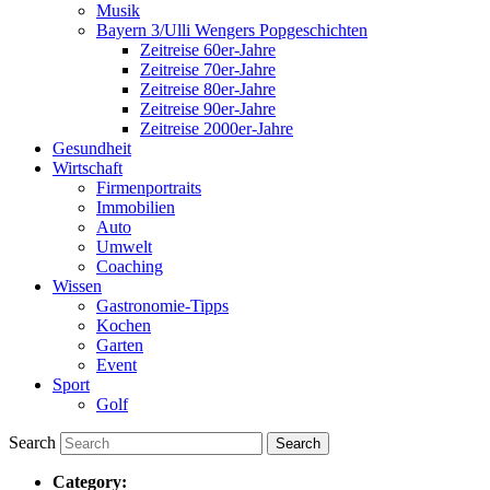
Musik
Bayern 3/Ulli Wengers Popgeschichten
Zeitreise 60er-Jahre
Zeitreise 70er-Jahre
Zeitreise 80er-Jahre
Zeitreise 90er-Jahre
Zeitreise 2000er-Jahre
Gesundheit
Wirtschaft
Firmenportraits
Immobilien
Auto
Umwelt
Coaching
Wissen
Gastronomie-Tipps
Kochen
Garten
Event
Sport
Golf
Search
Category: