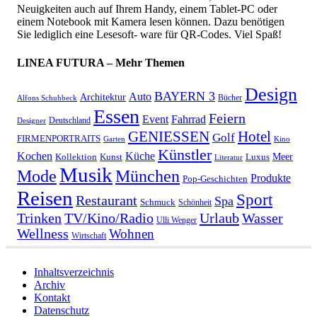
Neuigkeiten auch auf Ihrem Handy, einem Tablet-PC oder
einem Notebook mit Kamera lesen können. Dazu benötigen
Sie lediglich eine Lesesoft- ware für QR-Codes. Viel Spaß!
LINEA FUTURA – Mehr Themen
Design
BAYERN 3
Auto
Architektur
Bücher
Alfons Schuhbeck
Essen
Feiern
Fahrrad
Event
Deutschland
Designer
GENIESSEN
Hotel
Golf
FIRMENPORTRAITS
Garten
Kino
Künstler
Kochen
Küche
Meer
Kollektion
Kunst
Luxus
Literatur
Musik
München
Mode
Produkte
Pop-Geschichten
Reisen
Sport
Restaurant
Spa
Schmuck
Schönheit
Urlaub
Trinken
TV/Kino/Radio
Wasser
Ulli Wenger
Wellness
Wohnen
Wirtschaft
Inhaltsverzeichnis
Archiv
Kontakt
Datenschutz