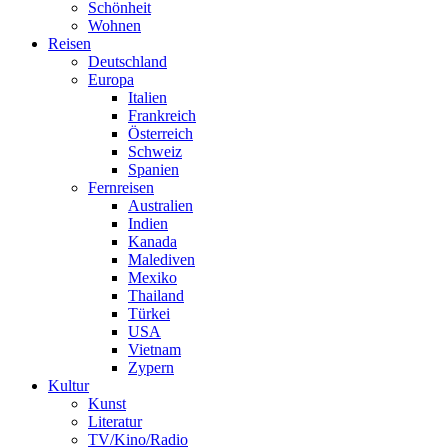
Schönheit
Wohnen
Reisen
Deutschland
Europa
Italien
Frankreich
Österreich
Schweiz
Spanien
Fernreisen
Australien
Indien
Kanada
Malediven
Mexiko
Thailand
Türkei
USA
Vietnam
Zypern
Kultur
Kunst
Literatur
TV/Kino/Radio