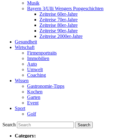
Musik
Bayern 3/Ulli Wengers Popgeschichten
Zeitreise 60er-Jahre
Zeitreise 70er-Jahre
Zeitreise 80er-Jahre
Zeitreise 90er-Jahre
Zeitreise 2000er-Jahre
Gesundheit
Wirtschaft
Firmenportraits
Immobilien
Auto
Umwelt
Coaching
Wissen
Gastronomie-Tipps
Kochen
Garten
Event
Sport
Golf
Search
Category: