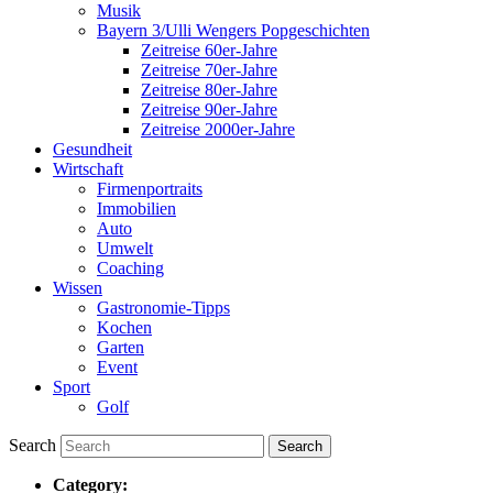
Musik
Bayern 3/Ulli Wengers Popgeschichten
Zeitreise 60er-Jahre
Zeitreise 70er-Jahre
Zeitreise 80er-Jahre
Zeitreise 90er-Jahre
Zeitreise 2000er-Jahre
Gesundheit
Wirtschaft
Firmenportraits
Immobilien
Auto
Umwelt
Coaching
Wissen
Gastronomie-Tipps
Kochen
Garten
Event
Sport
Golf
Search
Category: