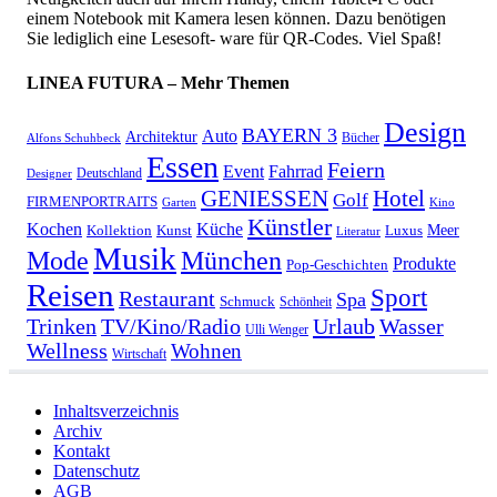
einem Notebook mit Kamera lesen können. Dazu benötigen
Sie lediglich eine Lesesoft- ware für QR-Codes. Viel Spaß!
LINEA FUTURA – Mehr Themen
Design
BAYERN 3
Auto
Architektur
Bücher
Alfons Schuhbeck
Essen
Feiern
Fahrrad
Event
Deutschland
Designer
GENIESSEN
Hotel
Golf
FIRMENPORTRAITS
Garten
Kino
Künstler
Kochen
Küche
Meer
Kollektion
Kunst
Luxus
Literatur
Musik
München
Mode
Produkte
Pop-Geschichten
Reisen
Sport
Restaurant
Spa
Schmuck
Schönheit
Urlaub
Trinken
TV/Kino/Radio
Wasser
Ulli Wenger
Wellness
Wohnen
Wirtschaft
Inhaltsverzeichnis
Archiv
Kontakt
Datenschutz
AGB