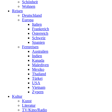
Schönheit
Wohnen
Reisen
Deutschland
Europa
Italien
Frankreich
Österreich
Schweiz
Spanien
Fernreisen
Australien
Indien
Kanada
Malediven
Mexiko
Thailand
Türkei
USA
Vietnam
Zypern
Kultur
Kunst
Literatur
TV/Kino/Radio