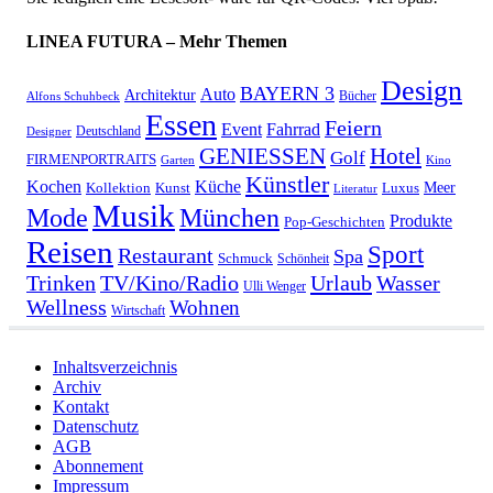
LINEA FUTURA – Mehr Themen
Design
BAYERN 3
Auto
Architektur
Bücher
Alfons Schuhbeck
Essen
Feiern
Fahrrad
Event
Deutschland
Designer
GENIESSEN
Hotel
Golf
FIRMENPORTRAITS
Garten
Kino
Künstler
Kochen
Küche
Meer
Kollektion
Kunst
Luxus
Literatur
Musik
München
Mode
Produkte
Pop-Geschichten
Reisen
Sport
Restaurant
Spa
Schmuck
Schönheit
Urlaub
Trinken
TV/Kino/Radio
Wasser
Ulli Wenger
Wellness
Wohnen
Wirtschaft
Inhaltsverzeichnis
Archiv
Kontakt
Datenschutz
AGB
Abonnement
Impressum