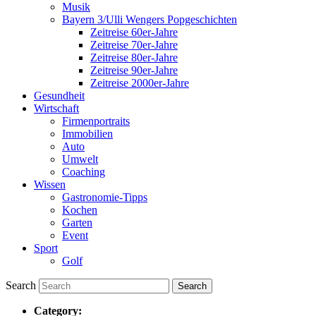
Musik
Bayern 3/Ulli Wengers Popgeschichten
Zeitreise 60er-Jahre
Zeitreise 70er-Jahre
Zeitreise 80er-Jahre
Zeitreise 90er-Jahre
Zeitreise 2000er-Jahre
Gesundheit
Wirtschaft
Firmenportraits
Immobilien
Auto
Umwelt
Coaching
Wissen
Gastronomie-Tipps
Kochen
Garten
Event
Sport
Golf
Search
Category: