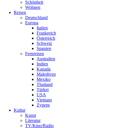
Schönheit
Wohnen
Reisen
Deutschland
Europa
Italien
Frankreich
Österreich
Schweiz
Spanien
Fernreisen
Australien
Indien
Kanada
Malediven
Mexiko
Thailand
Türkei
USA
Vietnam
Zypern
Kultur
Kunst
Literatur
TV/Kino/Radio