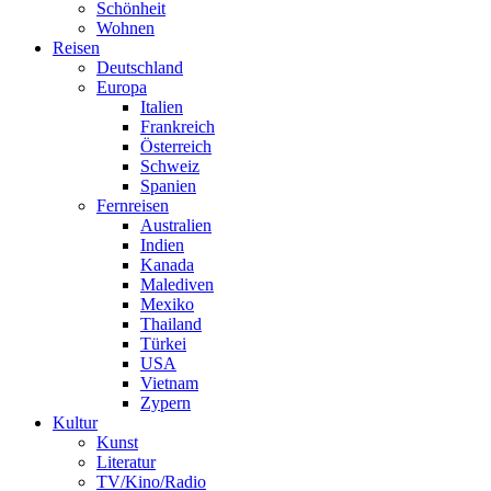
Schönheit
Wohnen
Reisen
Deutschland
Europa
Italien
Frankreich
Österreich
Schweiz
Spanien
Fernreisen
Australien
Indien
Kanada
Malediven
Mexiko
Thailand
Türkei
USA
Vietnam
Zypern
Kultur
Kunst
Literatur
TV/Kino/Radio