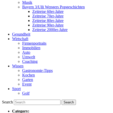
Musik
Bayern 3/Ulli Wengers Popgeschichten
Zeitreise 60er-Jahre
Zeitreise 70er-Jahre
Zeitreise 80er-Jahre
Zeitreise 90er-Jahre
Zeitreise 2000er-Jahre
Gesundheit
Wirtschaft
Firmenportraits
Immobilien
Auto
Umwelt
Coaching
Wissen
Gastronomie-Tipps
Kochen
Garten
Event
Sport
Golf
Search
Category: