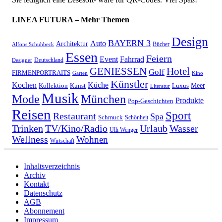
LINEA FUTURA – Mehr Themen
Design
BAYERN 3
Auto
Architektur
Bücher
Alfons Schuhbeck
Essen
Feiern
Fahrrad
Event
Deutschland
Designer
GENIESSEN
Hotel
Golf
FIRMENPORTRAITS
Garten
Kino
Künstler
Kochen
Küche
Meer
Kollektion
Kunst
Luxus
Literatur
Musik
München
Mode
Produkte
Pop-Geschichten
Reisen
Sport
Restaurant
Spa
Schmuck
Schönheit
Urlaub
Trinken
TV/Kino/Radio
Wasser
Ulli Wenger
Wellness
Wohnen
Wirtschaft
Inhaltsverzeichnis
Archiv
Kontakt
Datenschutz
AGB
Abonnement
Impressum