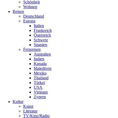
Schönheit
Wohnen
Reisen
Deutschland
Europa
Italien
Frankreich
Österreich
Schweiz
Spanien
Fernreisen
Australien
Indien
Kanada
Malediven
Mexiko
Thailand
Türkei
USA
Vietnam
Zypern
Kultur
Kunst
Literatur
TV/Kino/Radio