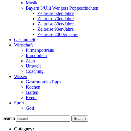
Musik
Bayern 3/Ulli Wengers Popgeschichten
Zeitreise 60er-Jahre
Zeitreise 70er-Jahre
Zeitreise 80er-Jahre
Zeitreise 90er-Jahre
Zeitreise 2000er-Jahre
Gesundheit
Wirtschaft
Firmenportraits
Immobilien
Auto
Umwelt
Coaching
Wissen
Gastronomie-Tipps
Kochen
Garten
Event
Sport
Golf
Search
Category: