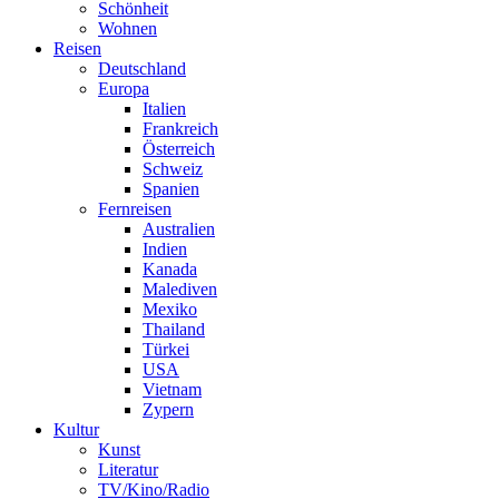
Schönheit
Wohnen
Reisen
Deutschland
Europa
Italien
Frankreich
Österreich
Schweiz
Spanien
Fernreisen
Australien
Indien
Kanada
Malediven
Mexiko
Thailand
Türkei
USA
Vietnam
Zypern
Kultur
Kunst
Literatur
TV/Kino/Radio