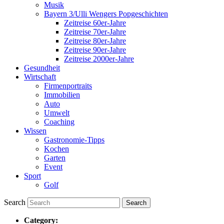
Musik
Bayern 3/Ulli Wengers Popgeschichten
Zeitreise 60er-Jahre
Zeitreise 70er-Jahre
Zeitreise 80er-Jahre
Zeitreise 90er-Jahre
Zeitreise 2000er-Jahre
Gesundheit
Wirtschaft
Firmenportraits
Immobilien
Auto
Umwelt
Coaching
Wissen
Gastronomie-Tipps
Kochen
Garten
Event
Sport
Golf
Search
Category: