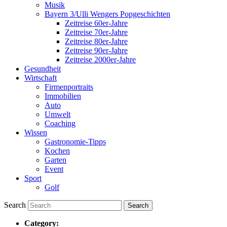
Musik
Bayern 3/Ulli Wengers Popgeschichten
Zeitreise 60er-Jahre
Zeitreise 70er-Jahre
Zeitreise 80er-Jahre
Zeitreise 90er-Jahre
Zeitreise 2000er-Jahre
Gesundheit
Wirtschaft
Firmenportraits
Immobilien
Auto
Umwelt
Coaching
Wissen
Gastronomie-Tipps
Kochen
Garten
Event
Sport
Golf
Search
Category: