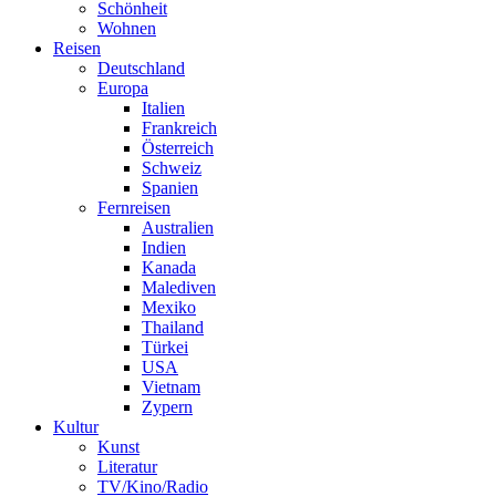
Schönheit
Wohnen
Reisen
Deutschland
Europa
Italien
Frankreich
Österreich
Schweiz
Spanien
Fernreisen
Australien
Indien
Kanada
Malediven
Mexiko
Thailand
Türkei
USA
Vietnam
Zypern
Kultur
Kunst
Literatur
TV/Kino/Radio