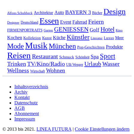
Design
BAYERN 3
Auto
Architektur
Bücher
Alfons Schuhbeck
Essen
Feiern
Fahrrad
Event
Deutschland
Designer
GENIESSEN
Hotel
Golf
FIRMENPORTRAITS
Garten
Kino
Künstler
Kochen
Küche
Meer
Kollektion
Kunst
Luxus
Literatur
Musik
München
Mode
Produkte
Pop-Geschichten
Reisen
Sport
Restaurant
Spa
Schmuck
Schönheit
Urlaub
Trinken
TV/Kino/Radio
Wasser
Ulli Wenger
Wellness
Wohnen
Wirtschaft
Inhaltsverzeichnis
Archiv
Kontakt
Datenschutz
AGB
Abonnement
Impressum
© 2013 bis 2021.
LINEA FUTURA
|
Cookie Einstellungen ändern