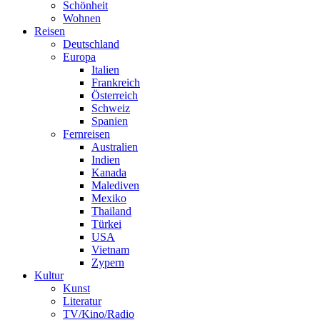
Schönheit
Wohnen
Reisen
Deutschland
Europa
Italien
Frankreich
Österreich
Schweiz
Spanien
Fernreisen
Australien
Indien
Kanada
Malediven
Mexiko
Thailand
Türkei
USA
Vietnam
Zypern
Kultur
Kunst
Literatur
TV/Kino/Radio