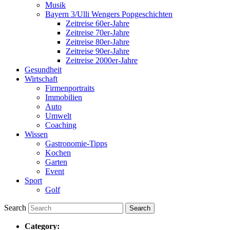
Musik
Bayern 3/Ulli Wengers Popgeschichten
Zeitreise 60er-Jahre
Zeitreise 70er-Jahre
Zeitreise 80er-Jahre
Zeitreise 90er-Jahre
Zeitreise 2000er-Jahre
Gesundheit
Wirtschaft
Firmenportraits
Immobilien
Auto
Umwelt
Coaching
Wissen
Gastronomie-Tipps
Kochen
Garten
Event
Sport
Golf
Search
Category: