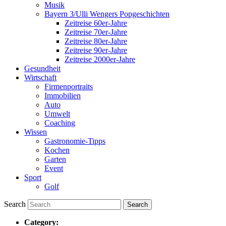
Musik
Bayern 3/Ulli Wengers Popgeschichten
Zeitreise 60er-Jahre
Zeitreise 70er-Jahre
Zeitreise 80er-Jahre
Zeitreise 90er-Jahre
Zeitreise 2000er-Jahre
Gesundheit
Wirtschaft
Firmenportraits
Immobilien
Auto
Umwelt
Coaching
Wissen
Gastronomie-Tipps
Kochen
Garten
Event
Sport
Golf
Search
Category: