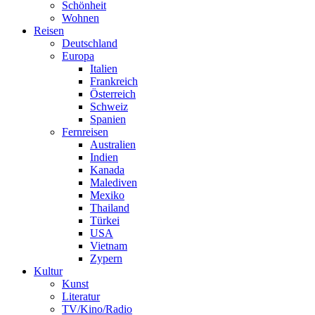
Schönheit
Wohnen
Reisen
Deutschland
Europa
Italien
Frankreich
Österreich
Schweiz
Spanien
Fernreisen
Australien
Indien
Kanada
Malediven
Mexiko
Thailand
Türkei
USA
Vietnam
Zypern
Kultur
Kunst
Literatur
TV/Kino/Radio