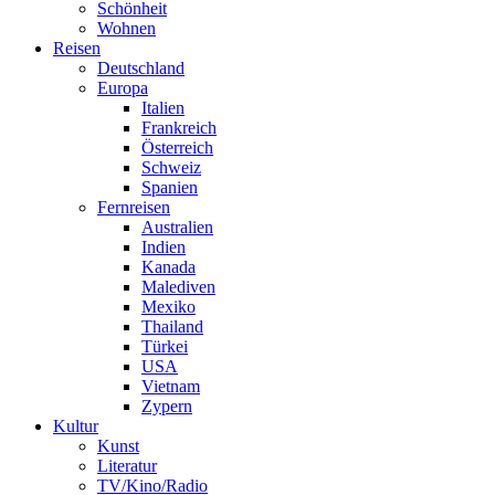
Schönheit
Wohnen
Reisen
Deutschland
Europa
Italien
Frankreich
Österreich
Schweiz
Spanien
Fernreisen
Australien
Indien
Kanada
Malediven
Mexiko
Thailand
Türkei
USA
Vietnam
Zypern
Kultur
Kunst
Literatur
TV/Kino/Radio