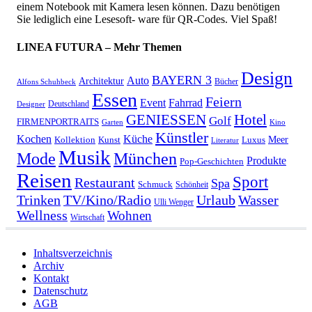
einem Notebook mit Kamera lesen können. Dazu benötigen
Sie lediglich eine Lesesoft- ware für QR-Codes. Viel Spaß!
LINEA FUTURA – Mehr Themen
Design
BAYERN 3
Auto
Architektur
Bücher
Alfons Schuhbeck
Essen
Feiern
Fahrrad
Event
Deutschland
Designer
GENIESSEN
Hotel
Golf
FIRMENPORTRAITS
Garten
Kino
Künstler
Kochen
Küche
Meer
Kollektion
Kunst
Luxus
Literatur
Musik
München
Mode
Produkte
Pop-Geschichten
Reisen
Sport
Restaurant
Spa
Schmuck
Schönheit
Urlaub
Trinken
TV/Kino/Radio
Wasser
Ulli Wenger
Wellness
Wohnen
Wirtschaft
Inhaltsverzeichnis
Archiv
Kontakt
Datenschutz
AGB