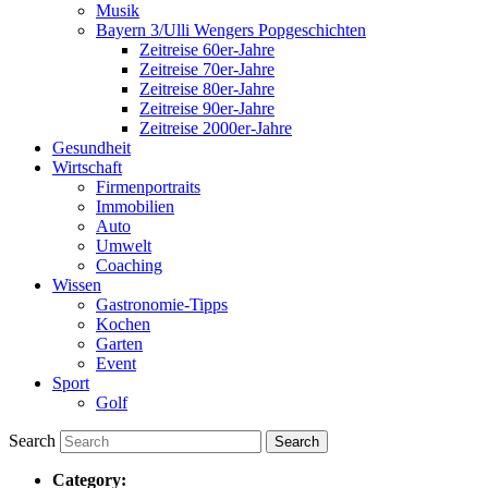
Musik
Bayern 3/Ulli Wengers Popgeschichten
Zeitreise 60er-Jahre
Zeitreise 70er-Jahre
Zeitreise 80er-Jahre
Zeitreise 90er-Jahre
Zeitreise 2000er-Jahre
Gesundheit
Wirtschaft
Firmenportraits
Immobilien
Auto
Umwelt
Coaching
Wissen
Gastronomie-Tipps
Kochen
Garten
Event
Sport
Golf
Search
Category: