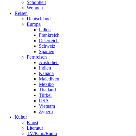
Schönheit
Wohnen
Reisen
Deutschland
Europa
Italien
Frankreich
Österreich
Schweiz
Spanien
Fernreisen
Australien
Indien
Kanada
Malediven
Mexiko
Thailand
Türkei
USA
Vietnam
Zypern
Kultur
Kunst
Literatur
TV/Kino/Radio