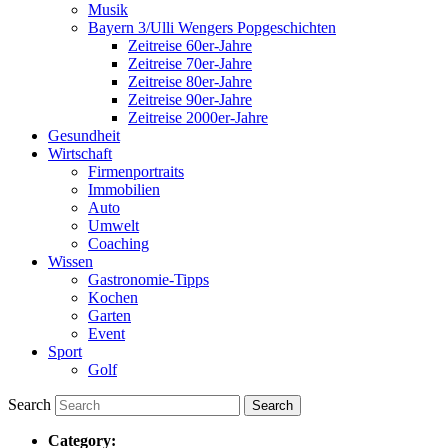
Musik
Bayern 3/Ulli Wengers Popgeschichten
Zeitreise 60er-Jahre
Zeitreise 70er-Jahre
Zeitreise 80er-Jahre
Zeitreise 90er-Jahre
Zeitreise 2000er-Jahre
Gesundheit
Wirtschaft
Firmenportraits
Immobilien
Auto
Umwelt
Coaching
Wissen
Gastronomie-Tipps
Kochen
Garten
Event
Sport
Golf
Search
Category: