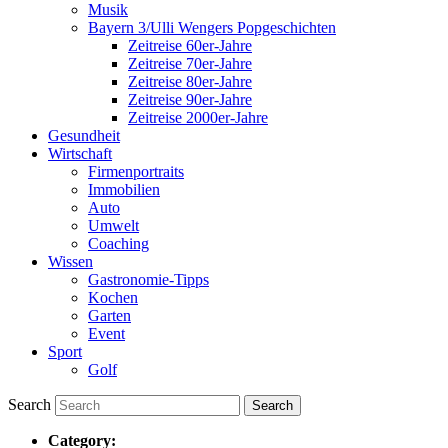
Musik
Bayern 3/Ulli Wengers Popgeschichten
Zeitreise 60er-Jahre
Zeitreise 70er-Jahre
Zeitreise 80er-Jahre
Zeitreise 90er-Jahre
Zeitreise 2000er-Jahre
Gesundheit
Wirtschaft
Firmenportraits
Immobilien
Auto
Umwelt
Coaching
Wissen
Gastronomie-Tipps
Kochen
Garten
Event
Sport
Golf
Search
Category: