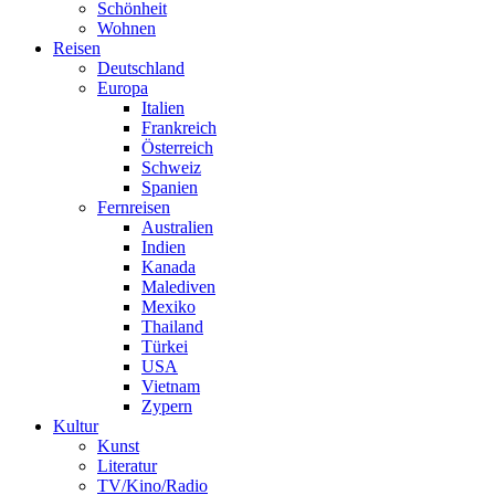
Schönheit
Wohnen
Reisen
Deutschland
Europa
Italien
Frankreich
Österreich
Schweiz
Spanien
Fernreisen
Australien
Indien
Kanada
Malediven
Mexiko
Thailand
Türkei
USA
Vietnam
Zypern
Kultur
Kunst
Literatur
TV/Kino/Radio