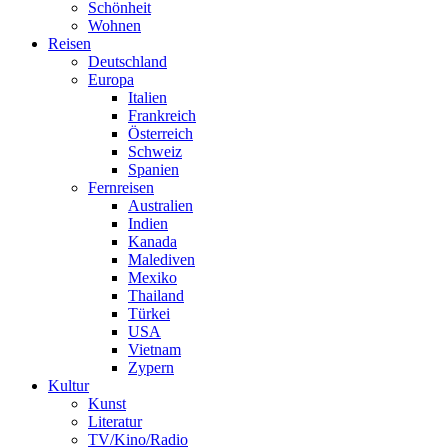
Schönheit
Wohnen
Reisen
Deutschland
Europa
Italien
Frankreich
Österreich
Schweiz
Spanien
Fernreisen
Australien
Indien
Kanada
Malediven
Mexiko
Thailand
Türkei
USA
Vietnam
Zypern
Kultur
Kunst
Literatur
TV/Kino/Radio