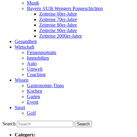
Musik
Bayern 3/Ulli Wengers Popgeschichten
Zeitreise 60er-Jahre
Zeitreise 70er-Jahre
Zeitreise 80er-Jahre
Zeitreise 90er-Jahre
Zeitreise 2000er-Jahre
Gesundheit
Wirtschaft
Firmenportraits
Immobilien
Auto
Umwelt
Coaching
Wissen
Gastronomie-Tipps
Kochen
Garten
Event
Sport
Golf
Search
Category: