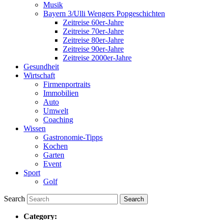
Musik
Bayern 3/Ulli Wengers Popgeschichten
Zeitreise 60er-Jahre
Zeitreise 70er-Jahre
Zeitreise 80er-Jahre
Zeitreise 90er-Jahre
Zeitreise 2000er-Jahre
Gesundheit
Wirtschaft
Firmenportraits
Immobilien
Auto
Umwelt
Coaching
Wissen
Gastronomie-Tipps
Kochen
Garten
Event
Sport
Golf
Search
Category: