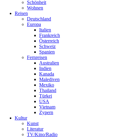
Schönheit
Wohnen
Reisen
Deutschland
Europa
Italien
Frankreich
Österreich
Schweiz
Spanien
Fernreisen
Australien
Indien
Kanada
Malediven
Mexiko
Thailand
Türkei
USA
Vietnam
Zypern
Kultur
Kunst
Literatur
TV/Kino/Radio