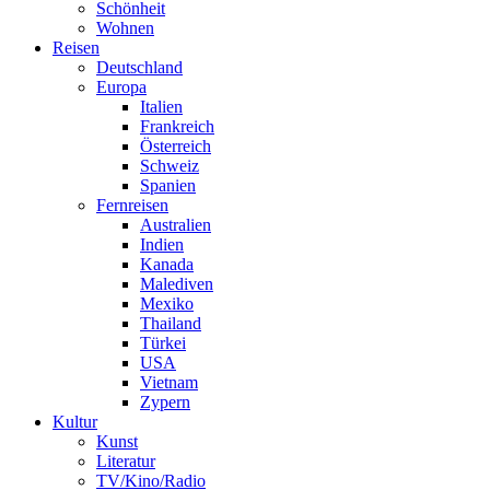
Schönheit
Wohnen
Reisen
Deutschland
Europa
Italien
Frankreich
Österreich
Schweiz
Spanien
Fernreisen
Australien
Indien
Kanada
Malediven
Mexiko
Thailand
Türkei
USA
Vietnam
Zypern
Kultur
Kunst
Literatur
TV/Kino/Radio