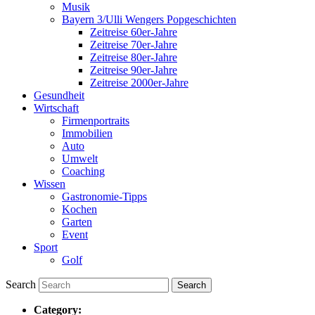
Musik
Bayern 3/Ulli Wengers Popgeschichten
Zeitreise 60er-Jahre
Zeitreise 70er-Jahre
Zeitreise 80er-Jahre
Zeitreise 90er-Jahre
Zeitreise 2000er-Jahre
Gesundheit
Wirtschaft
Firmenportraits
Immobilien
Auto
Umwelt
Coaching
Wissen
Gastronomie-Tipps
Kochen
Garten
Event
Sport
Golf
Search
Category: