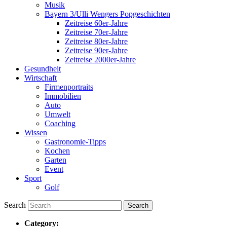
Musik
Bayern 3/Ulli Wengers Popgeschichten
Zeitreise 60er-Jahre
Zeitreise 70er-Jahre
Zeitreise 80er-Jahre
Zeitreise 90er-Jahre
Zeitreise 2000er-Jahre
Gesundheit
Wirtschaft
Firmenportraits
Immobilien
Auto
Umwelt
Coaching
Wissen
Gastronomie-Tipps
Kochen
Garten
Event
Sport
Golf
Search
Category: