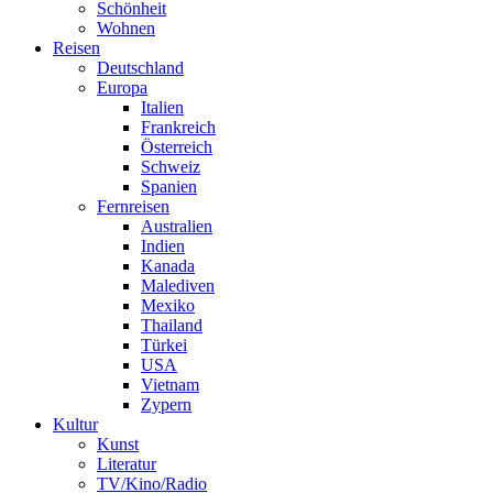
Schönheit
Wohnen
Reisen
Deutschland
Europa
Italien
Frankreich
Österreich
Schweiz
Spanien
Fernreisen
Australien
Indien
Kanada
Malediven
Mexiko
Thailand
Türkei
USA
Vietnam
Zypern
Kultur
Kunst
Literatur
TV/Kino/Radio