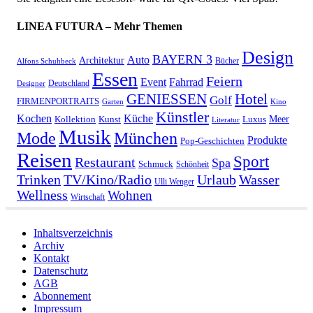
LINEA FUTURA – Mehr Themen
Design
BAYERN 3
Auto
Architektur
Bücher
Alfons Schuhbeck
Essen
Feiern
Fahrrad
Event
Deutschland
Designer
GENIESSEN
Hotel
Golf
FIRMENPORTRAITS
Garten
Kino
Künstler
Kochen
Küche
Meer
Kollektion
Kunst
Luxus
Literatur
Musik
München
Mode
Produkte
Pop-Geschichten
Reisen
Sport
Restaurant
Spa
Schmuck
Schönheit
Urlaub
Trinken
TV/Kino/Radio
Wasser
Ulli Wenger
Wellness
Wohnen
Wirtschaft
Inhaltsverzeichnis
Archiv
Kontakt
Datenschutz
AGB
Abonnement
Impressum