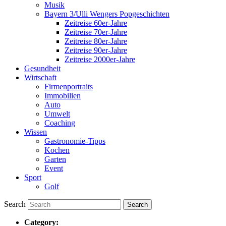
Musik
Bayern 3/Ulli Wengers Popgeschichten
Zeitreise 60er-Jahre
Zeitreise 70er-Jahre
Zeitreise 80er-Jahre
Zeitreise 90er-Jahre
Zeitreise 2000er-Jahre
Gesundheit
Wirtschaft
Firmenportraits
Immobilien
Auto
Umwelt
Coaching
Wissen
Gastronomie-Tipps
Kochen
Garten
Event
Sport
Golf
Search
Category: