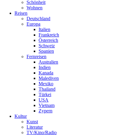
Schönheit
Wohnen
Reisen
Deutschland
Europa
Italien
Frankreich
Österreich
Schweiz
Spanien
Fernreisen
Australien
Indien
Kanada
Malediven
Mexiko
Thailand
Türkei
USA
Vietnam
Zypern
Kultur
Kunst
Literatur
TV/Kino/Radio