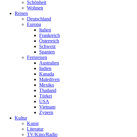
Schönheit
Wohnen
Reisen
Deutschland
Europa
Italien
Frankreich
Österreich
Schweiz
Spanien
Fernreisen
Australien
Indien
Kanada
Malediven
Mexiko
Thailand
Türkei
USA
Vietnam
Zypern
Kultur
Kunst
Literatur
TV/Kino/Radio