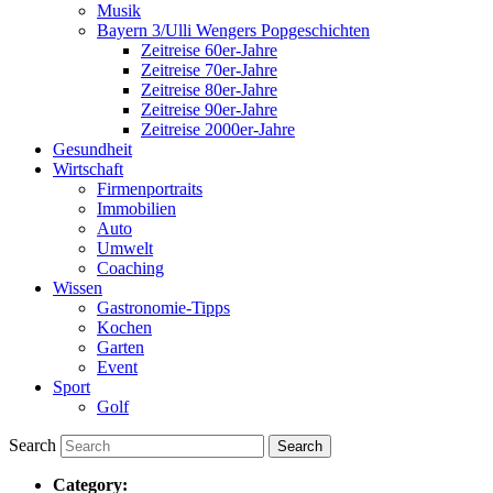
Musik
Bayern 3/Ulli Wengers Popgeschichten
Zeitreise 60er-Jahre
Zeitreise 70er-Jahre
Zeitreise 80er-Jahre
Zeitreise 90er-Jahre
Zeitreise 2000er-Jahre
Gesundheit
Wirtschaft
Firmenportraits
Immobilien
Auto
Umwelt
Coaching
Wissen
Gastronomie-Tipps
Kochen
Garten
Event
Sport
Golf
Search
Category: