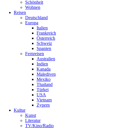
Schönheit
Wohnen
Reisen
Deutschland
Europa
Italien
Frankreich
Österreich
Schweiz
Spanien
Fernreisen
Australien
Indien
Kanada
Malediven
Mexiko
Thailand
Türkei
USA
Vietnam
Zypern
Kultur
Kunst
Literatur
TV/Kino/Radio