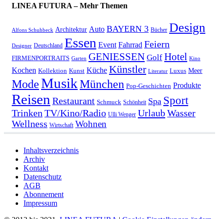
LINEA FUTURA – Mehr Themen
Design
BAYERN 3
Auto
Architektur
Bücher
Alfons Schuhbeck
Essen
Feiern
Fahrrad
Event
Deutschland
Designer
GENIESSEN
Hotel
Golf
FIRMENPORTRAITS
Garten
Kino
Künstler
Kochen
Küche
Meer
Kollektion
Kunst
Luxus
Literatur
Musik
München
Mode
Produkte
Pop-Geschichten
Reisen
Sport
Restaurant
Spa
Schmuck
Schönheit
Urlaub
Trinken
TV/Kino/Radio
Wasser
Ulli Wenger
Wellness
Wohnen
Wirtschaft
Inhaltsverzeichnis
Archiv
Kontakt
Datenschutz
AGB
Abonnement
Impressum