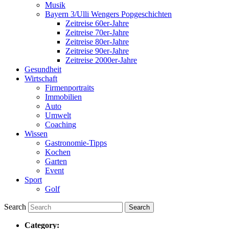
Musik
Bayern 3/Ulli Wengers Popgeschichten
Zeitreise 60er-Jahre
Zeitreise 70er-Jahre
Zeitreise 80er-Jahre
Zeitreise 90er-Jahre
Zeitreise 2000er-Jahre
Gesundheit
Wirtschaft
Firmenportraits
Immobilien
Auto
Umwelt
Coaching
Wissen
Gastronomie-Tipps
Kochen
Garten
Event
Sport
Golf
Search
Category: