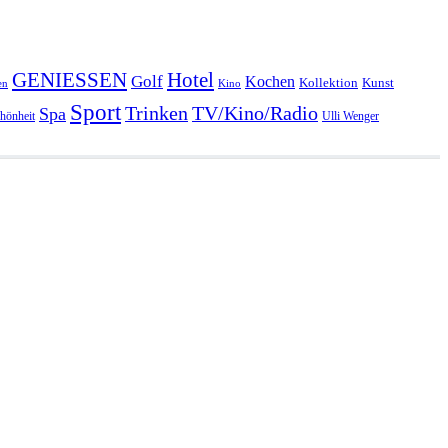
GENIESSEN
Hotel
Golf
Kochen
Kollektion
Kunst
en
Kino
Sport
Trinken
TV/Kino/Radio
Spa
hönheit
Ulli Wenger