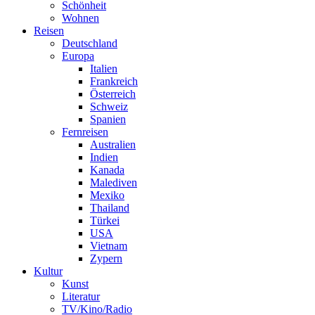
Schönheit
Wohnen
Reisen
Deutschland
Europa
Italien
Frankreich
Österreich
Schweiz
Spanien
Fernreisen
Australien
Indien
Kanada
Malediven
Mexiko
Thailand
Türkei
USA
Vietnam
Zypern
Kultur
Kunst
Literatur
TV/Kino/Radio